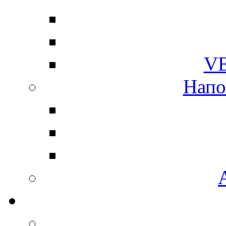
V
Напо