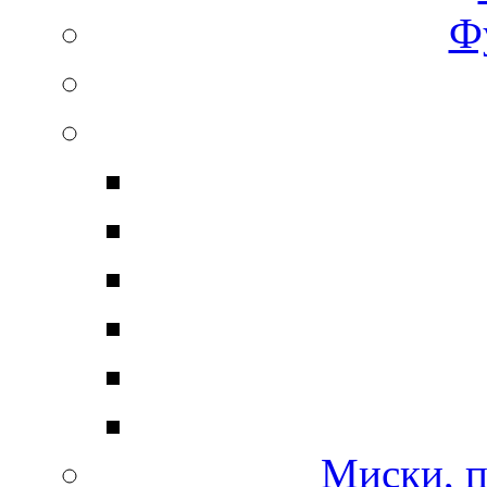
Ф
Миски, п