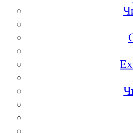
Ч
C
Ex
Ч