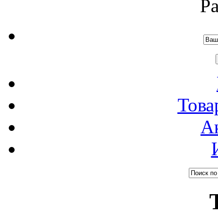
Р
Това
А