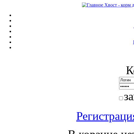
К
з
Регистраци