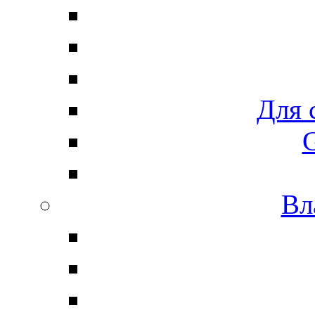
Для 
G
Вл