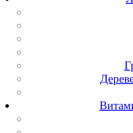
Г
Дереве
Витам