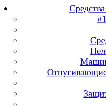
Средства
#1
Сре
Пел
Машин
Отпугивающие
Защи