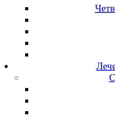
Четв
Леч
С