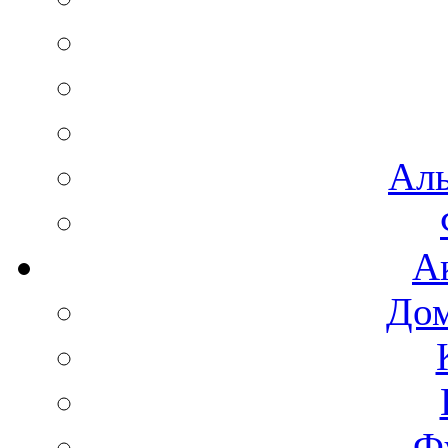
Аль
А
Дом
Ф