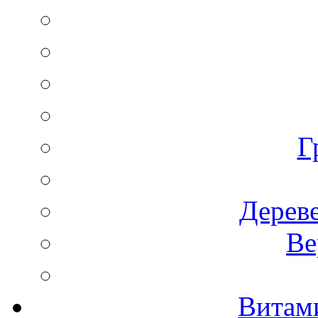
Г
Дереве
Ве
Витам