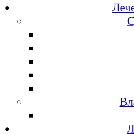
Леч
С
Вл
Л