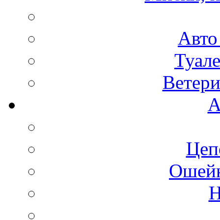
Авто
Туале
Ветери
А
Цеп
Ошейн
Н