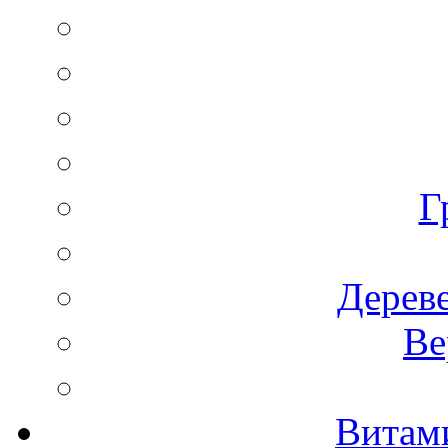
Г
Дереве
Ве
Витам