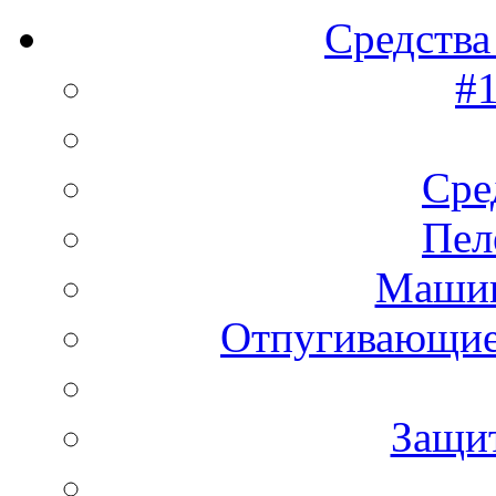
Средства
#1
Сре
Пел
Машин
Отпугивающие
Защи