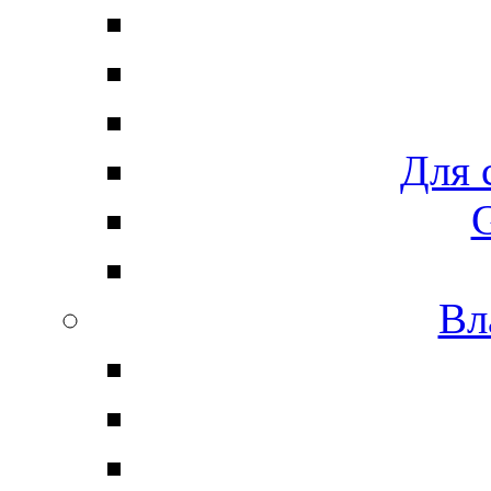
Для 
G
Вл