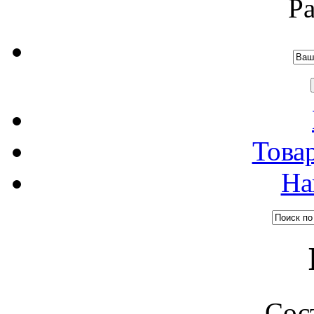
Р
Това
На
Сос