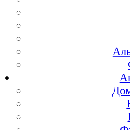
Аль
А
Дом
Ф