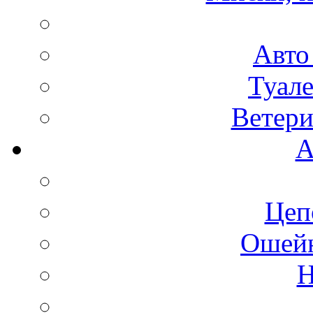
Авто
Туале
Ветери
А
Цеп
Ошейн
Н