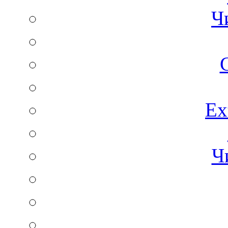
Ч
C
Ex
Ч