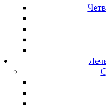
Четв
Леч
С