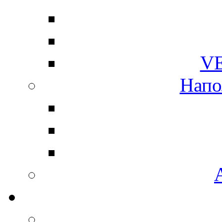
V
Напо