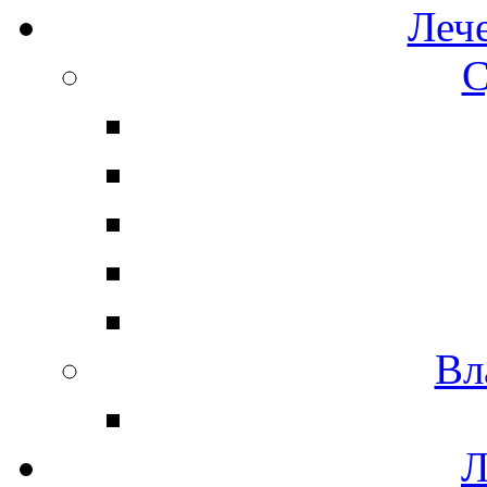
Леч
С
Вл
Л