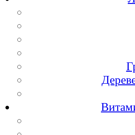
Г
Дереве
Витам