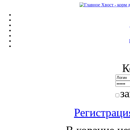
К
з
Регистраци