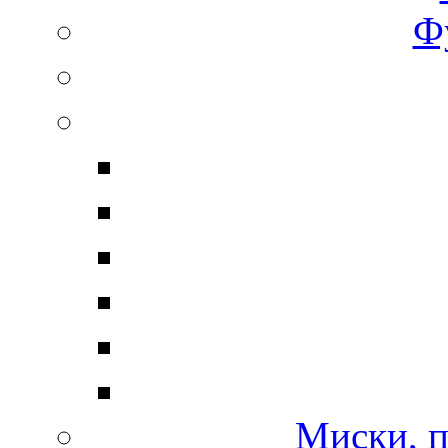
Ф
Миски, п