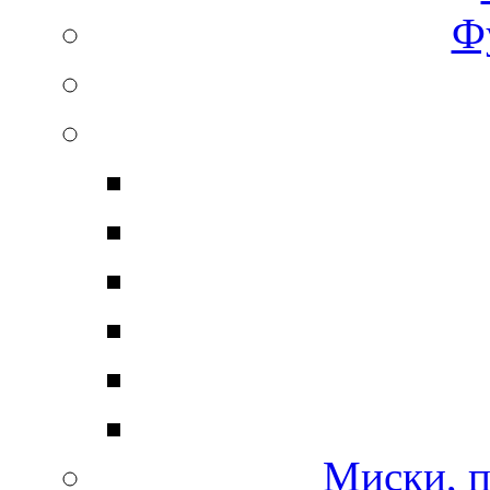
Ф
Миски, п