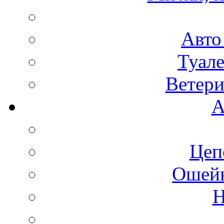
Авто
Туале
Ветери
А
Цеп
Ошейн
Н