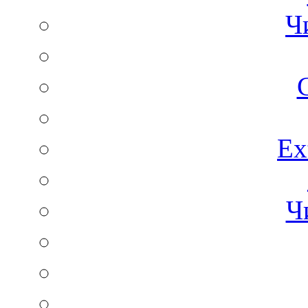
Ч
C
Ex
Ч