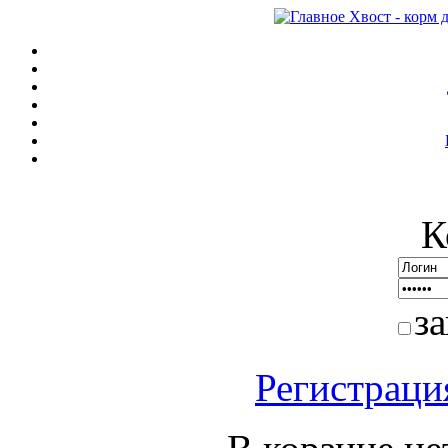
К
з
Регистраци