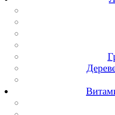
Г
Дереве
Витам