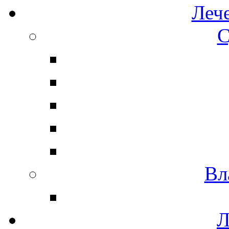
Леч
С
Вл
Л