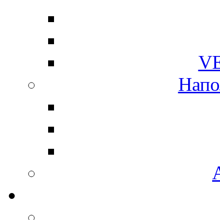
V
Напо