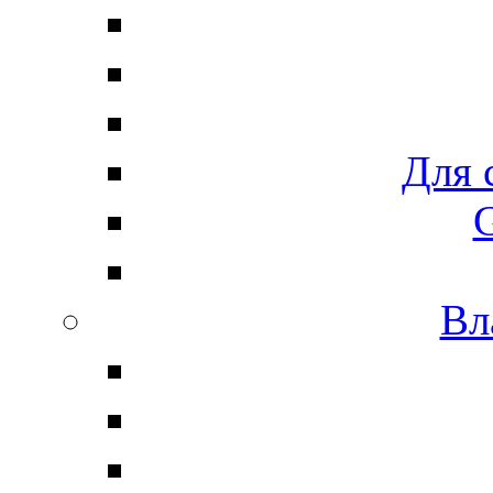
Для 
G
Вл