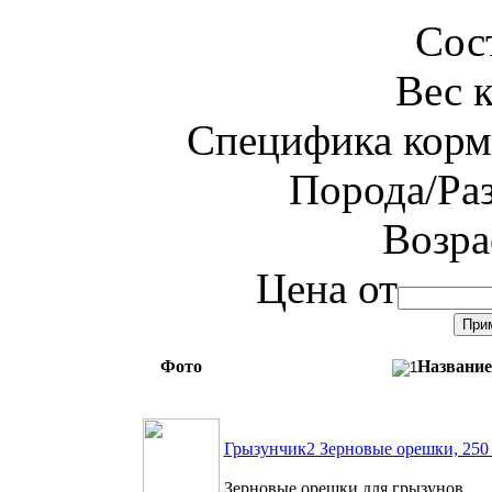
Сос
Вес 
Специфика корм
Порода/Ра
Возра
Цена от
Фото
Название
Грызунчик2 Зерновые орешки, 250
Зерновые орешки для грызунов