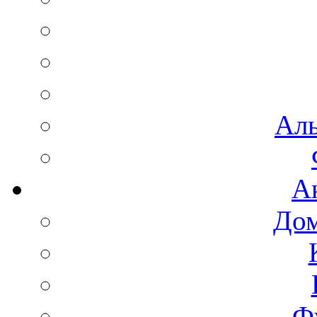
Аль
А
Дом
Ф