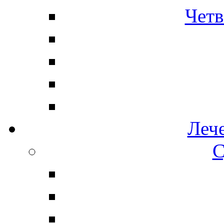
Четв
Леч
С