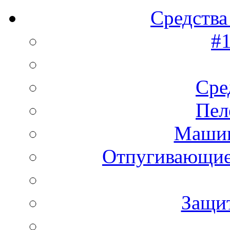
Средства
#1
Сре
Пел
Машин
Отпугивающие
Защи