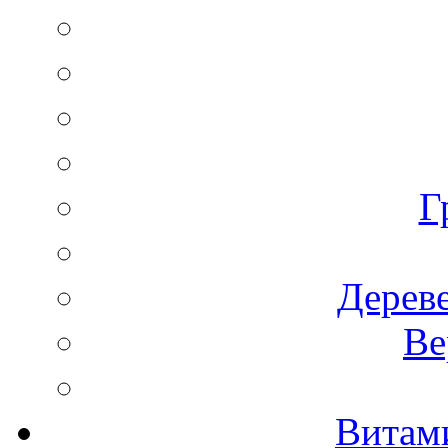
Г
Дереве
Ве
Витам