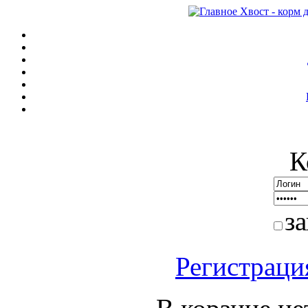
К
з
Регистраци