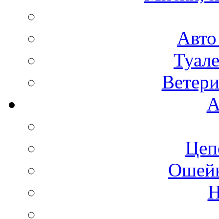
Авто
Туале
Ветери
А
Цеп
Ошейн
Н