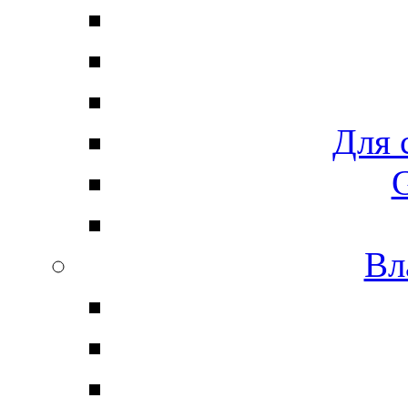
Для 
G
Вл