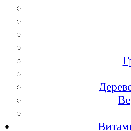
Г
Дереве
Ве
Витам