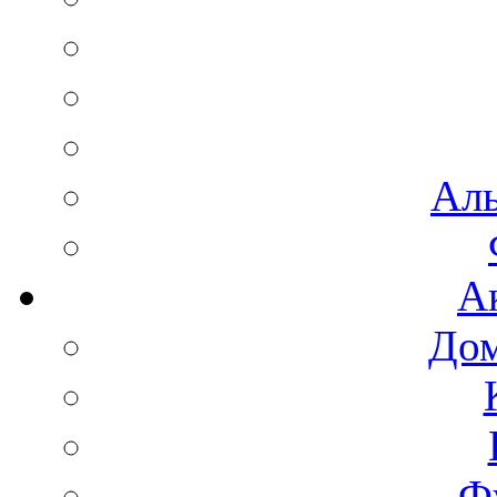
Аль
А
Дом
Ф