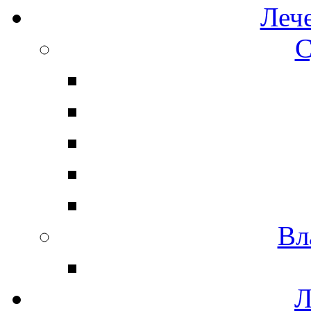
Леч
С
Вл
Л