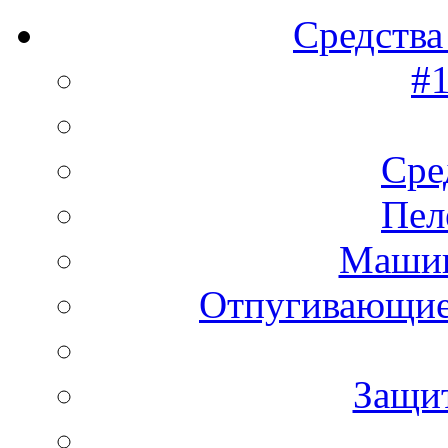
Средства
#1
Сре
Пел
Машин
Отпугивающие
Защи