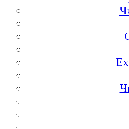
Ч
C
Ex
Ч