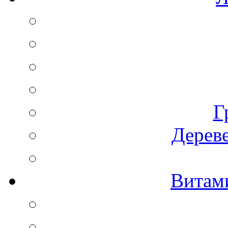
Г
Дереве
Витам