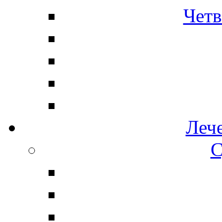
Четв
Леч
С