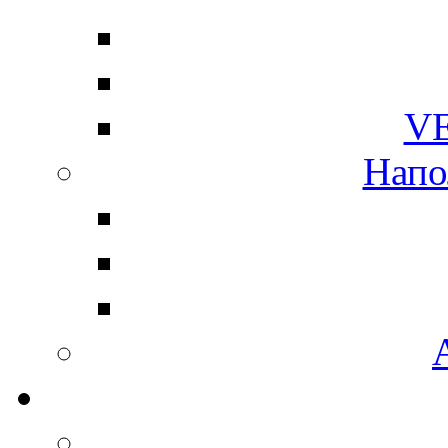
V
Напо