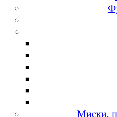
Ф
Миски, п