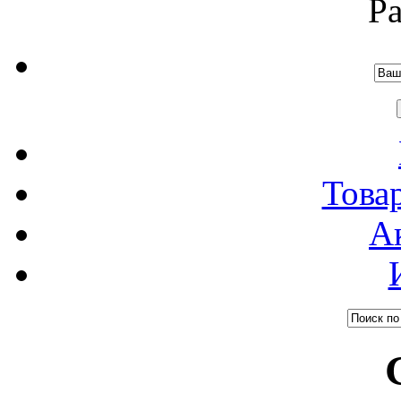
Р
Това
А