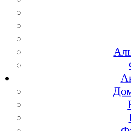
Аль
А
Дом
Ф