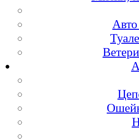
Авто
Туале
Ветери
А
Цеп
Ошейн
Н