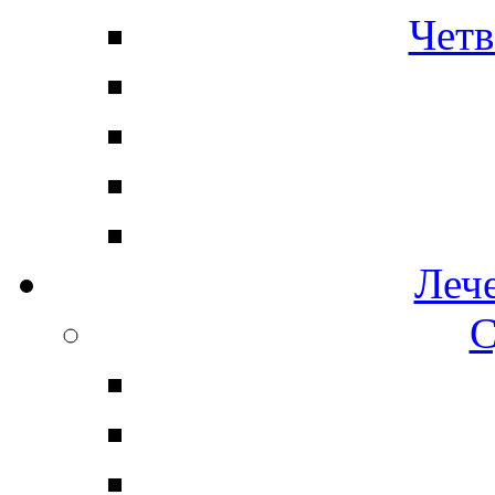
Четв
Леч
С