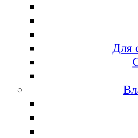
Для 
G
Вл