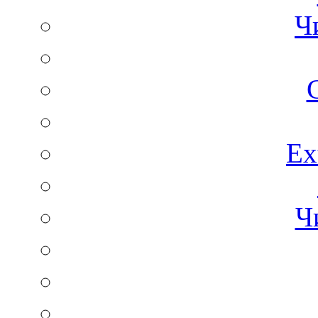
Ч
C
Ex
Ч