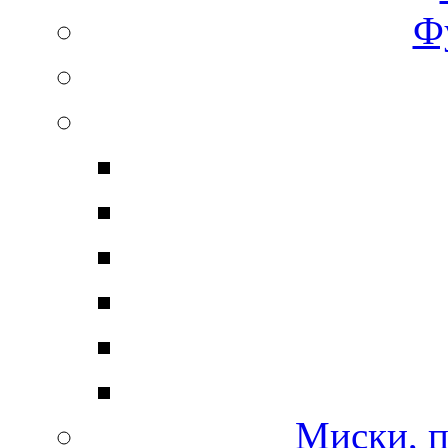
Ф
Миски, п