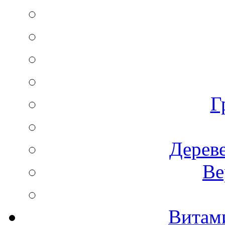
Г
Дереве
Ве
Витам