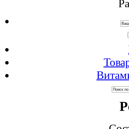
Р
Това
Витам
P
Сос