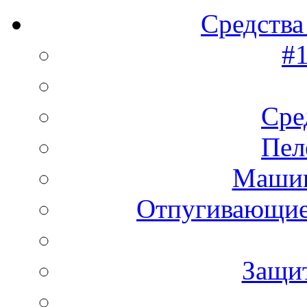
Средства
#1
Сре
Пел
Машин
Отпугивающие
Защи