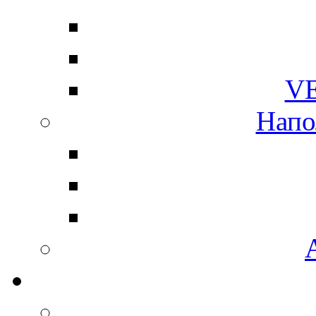
V
Напо