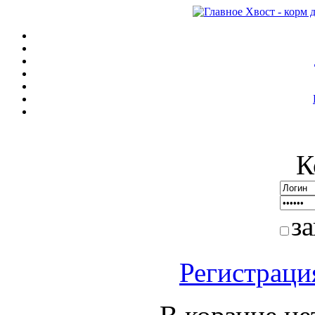
К
з
Регистраци