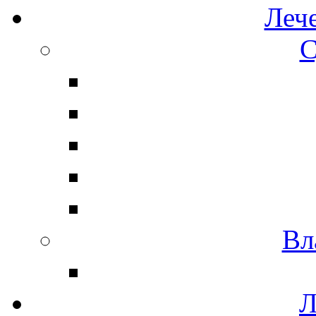
Леч
С
Вл
Л