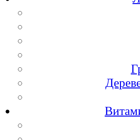
Г
Дереве
Витам