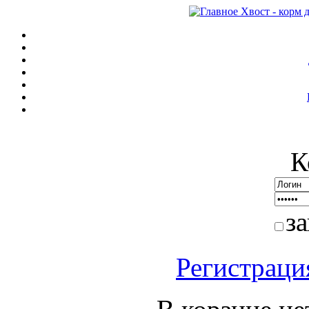
К
з
Регистраци