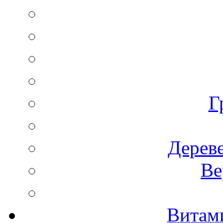
Г
Дереве
Ве
Витам