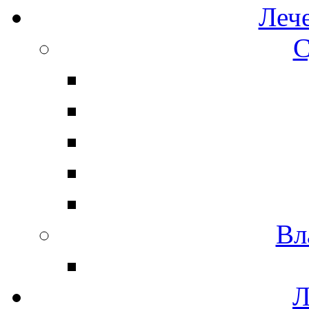
Леч
С
Вл
Л