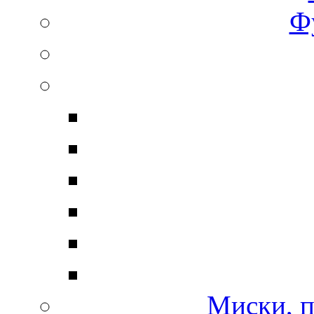
Ф
Миски, п