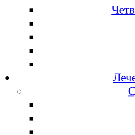
Четв
Леч
С