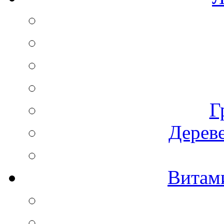
Г
Дереве
Витам