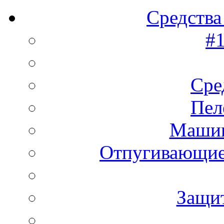
Средства
#1
Сре
Пел
Машин
Отпугивающие
Защи