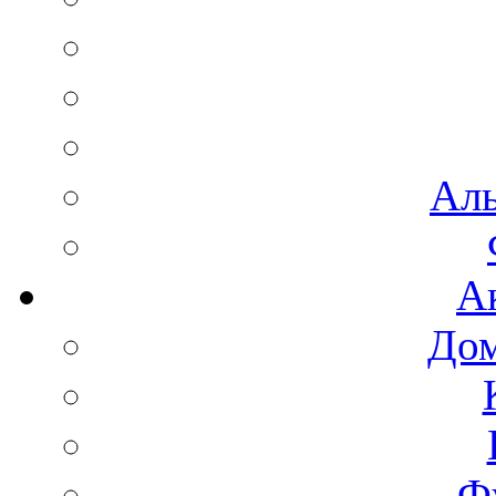
Аль
А
Дом
Ф