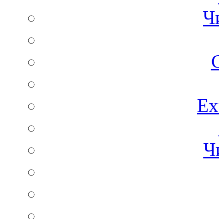
Ч
C
Ex
Ч