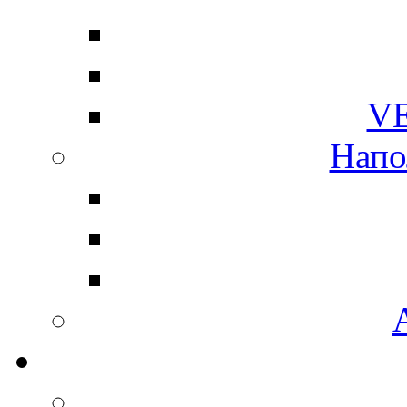
V
Напо