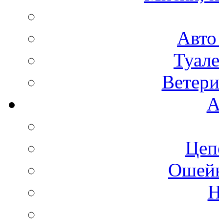
Авто
Туале
Ветери
А
Цеп
Ошейн
Н