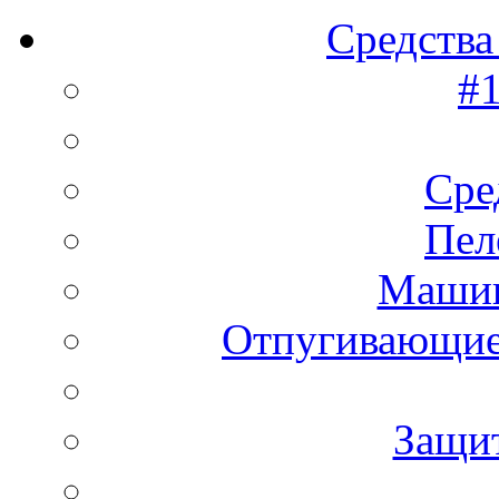
Средства
#1
Сре
Пел
Машин
Отпугивающие
Защи