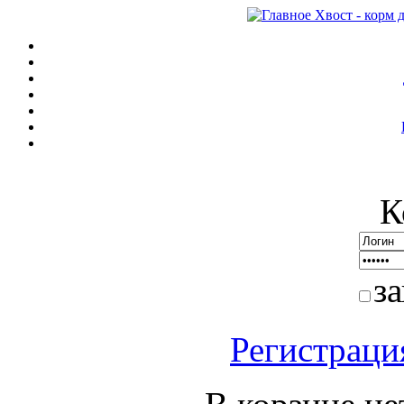
К
з
Регистраци