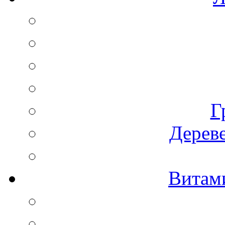
Г
Дереве
Витам