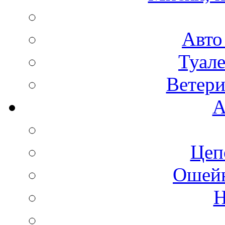
Авто
Туале
Ветери
А
Цеп
Ошейн
Н