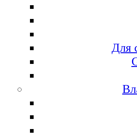
Для 
G
Вл