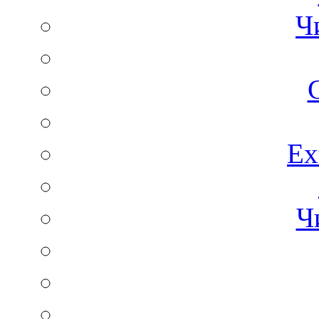
Ч
C
Ex
Ч