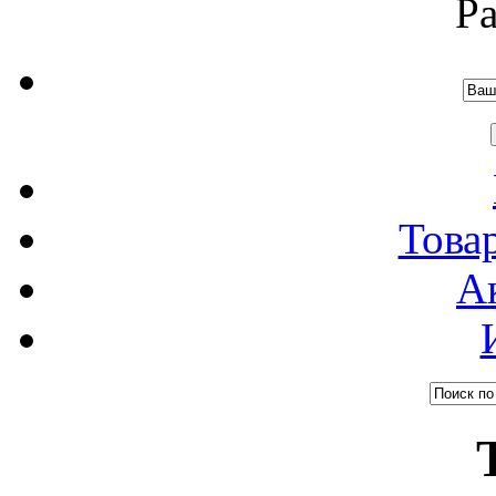
Р
Това
А