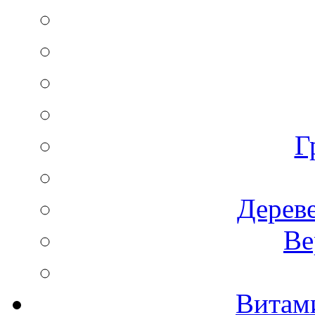
Г
Дереве
Ве
Витам