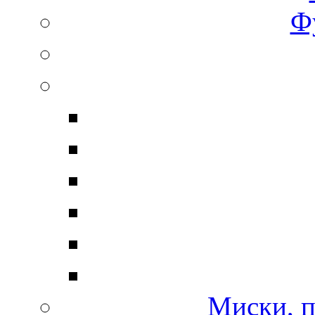
Ф
Миски, п