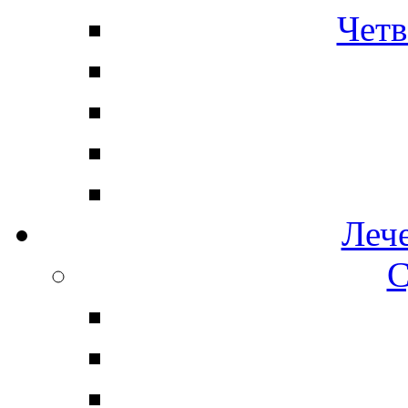
Четв
Леч
С