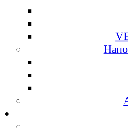
V
Напо