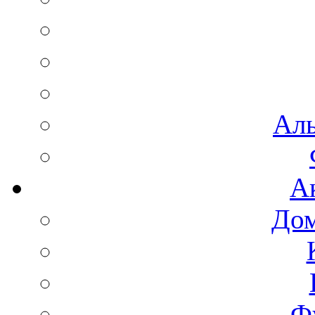
Аль
А
Дом
Ф