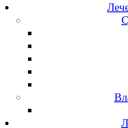
Леч
С
Вл
Л