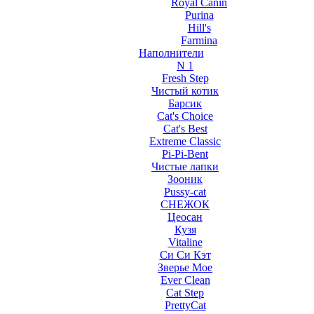
Royal Canin
Purina
Hill's
Farmina
Наполнители
N 1
Fresh Step
Чистый котик
Барсик
Cat's Choice
Cat's Best
Extreme Classic
Pi-Pi-Bent
Чистые лапки
Зооник
Pussy-cat
СНЕЖОК
Цеосан
Кузя
Vitaline
Си Си Кэт
Зверье Мое
Ever Clean
Cat Step
PrettyCat