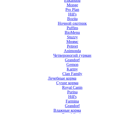
Eukanuba
Monge
Pro Plan
Hill's
Bozita
Ночной охотник
Puffins
BioMenu
Stuzzy
Мнямс
Petreet
Animonda
Четвероногий гурман
Grandorf
Gemon
Karmy
Clan Family
Лечебные корма
Сухие корма
Royal Canin
Purina
Hill's
Farmina
Grandorf
Влажные корма