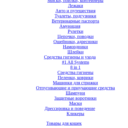
Миски, поилки, контейнеры
Лежаки
Авто и путешествия
Туалеты, подгузники
Ветеринарные паспорта
Амуниция
Рулетки
Цепочки, поводки
Ошейники, адресники
Намордники
Шлейки
Средства гигиены и ухода
#1 All Systems
8 in 1
Средства гигиены
Пеленки, коврики
Машинки для стрижки
Отпугивающие и приучающие средства
Шампуни
Защитные воротники
Маски
Дрессировка и поведение
Кликеры
Товары для кошек