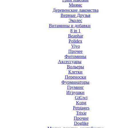
Мнямс
Деревенские лакомства
Верные Друзья
Эколес
Витамины и добавки
8 in 1
Beaphar
Polidex
Viyo
Прочее
Фитомины
Аксессуары
Вольеры
Клетки
Переноски
Фурминаторы
Груминг
Игрушки
GiGwi
Kong
Petstages
Trixie
Прочие
Doglike