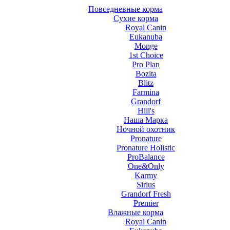
Повседневные корма
Сухие корма
Royal Canin
Eukanuba
Monge
1st Choice
Pro Plan
Bozita
Blitz
Farmina
Grandorf
Hill's
Наша Марка
Ночной охотник
Pronature
Pronature Holistic
ProBalance
One&Only
Karmy
Sirius
Grandorf Fresh
Premier
Влажные корма
Royal Canin