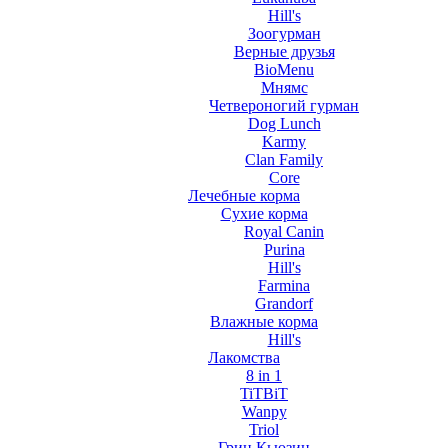
Hill's
Зоогурман
Верные друзья
BioMenu
Мнямс
Четвероногий гурман
Dog Lunch
Karmy
Clan Family
Core
Лечебные корма
Сухие корма
Royal Canin
Purina
Hill's
Farmina
Grandorf
Влажные корма
Hill's
Лакомства
8 in 1
TiTBiT
Wanpy
Triol
Грин Кьюзин