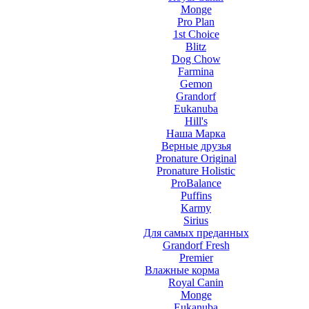
Monge
Pro Plan
1st Choice
Blitz
Dog Chow
Farmina
Gemon
Grandorf
Eukanuba
Hill's
Наша Марка
Верные друзья
Pronature Original
Pronature Holistic
ProBalance
Puffins
Karmy
Sirius
Для самых преданных
Grandorf Fresh
Premier
Влажные корма
Royal Canin
Monge
Eukanuba