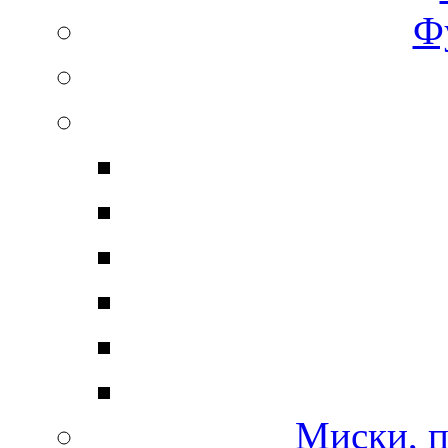
Ф
Миски, п