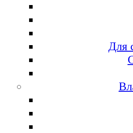
Для 
G
Вл