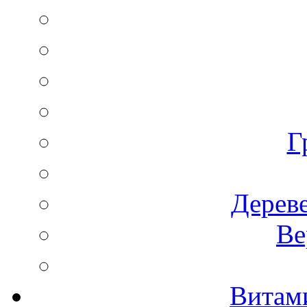
Г
Дереве
Ве
Витам