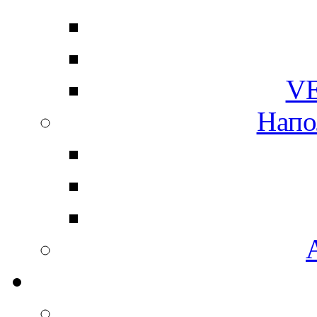
V
Напо