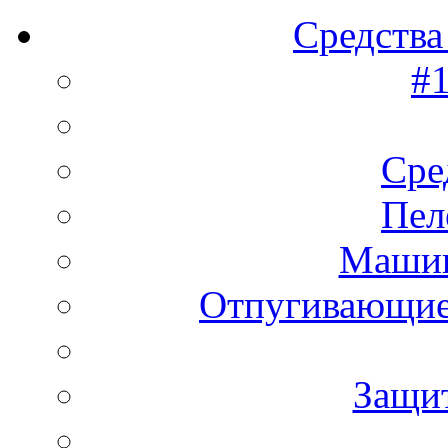
Средства
#1
Сре
Пел
Машин
Отпугивающие
Защи