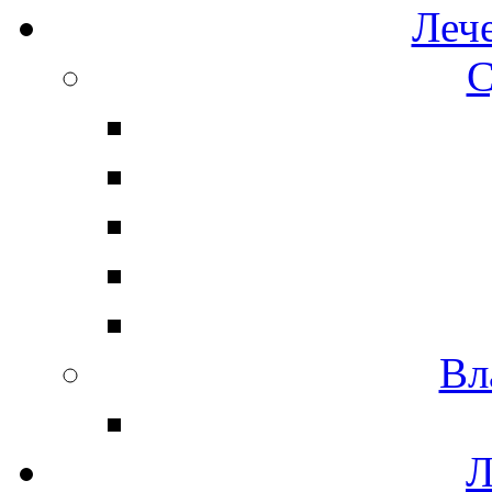
Леч
С
Вл
Л