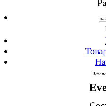
Р
Това
На
Eve
Сос