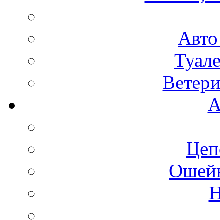
Авто
Туале
Ветери
А
Цеп
Ошейн
Н