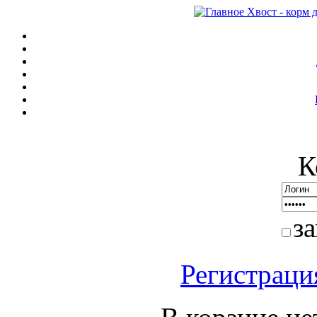
К
з
Регистраци