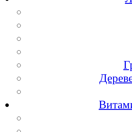
Г
Дереве
Витам