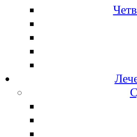
Четв
Леч
С