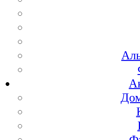
Аль
А
Дом
Ф