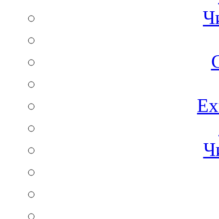
Ч
C
Ex
Ч