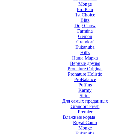
Monge
Pro Plan
1st Choice
Blitz
Dog Chow
Farmina
Gemon
Grandorf
Eukanuba
Hill's
Наша Марка
Верные друзья
Pronature Original
Pronature Holistic
ProBalance
Puffins
Karmy
Sirius
Для самых преданных
Grandorf Fresh
Premier
Влажные корма
Royal Canin
Monge
Eukanuba