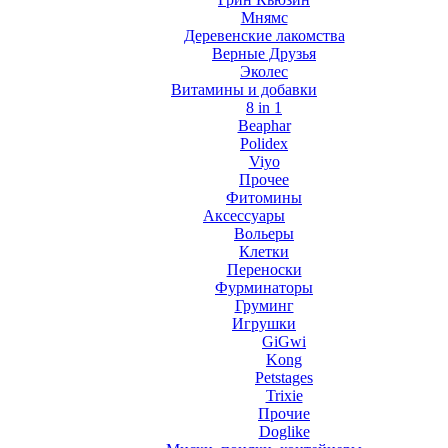
Мнямс
Деревенские лакомства
Верные Друзья
Эколес
Витамины и добавки
8 in 1
Beaphar
Polidex
Viyo
Прочее
Фитомины
Аксессуары
Вольеры
Клетки
Переноски
Фурминаторы
Груминг
Игрушки
GiGwi
Kong
Petstages
Trixie
Прочие
Doglike