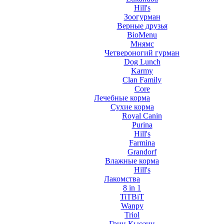
Hill's
Зоогурман
Верные друзья
BioMenu
Мнямс
Четвероногий гурман
Dog Lunch
Karmy
Clan Family
Core
Лечебные корма
Сухие корма
Royal Canin
Purina
Hill's
Farmina
Grandorf
Влажные корма
Hill's
Лакомства
8 in 1
TiTBiT
Wanpy
Triol
Грин Кьюзин