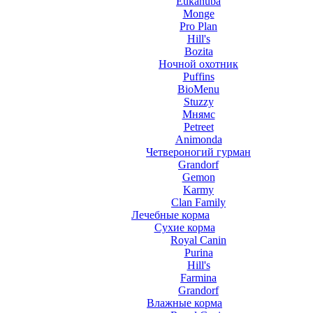
Eukanuba
Monge
Pro Plan
Hill's
Bozita
Ночной охотник
Puffins
BioMenu
Stuzzy
Мнямс
Petreet
Animonda
Четвероногий гурман
Grandorf
Gemon
Karmy
Clan Family
Лечебные корма
Сухие корма
Royal Canin
Purina
Hill's
Farmina
Grandorf
Влажные корма