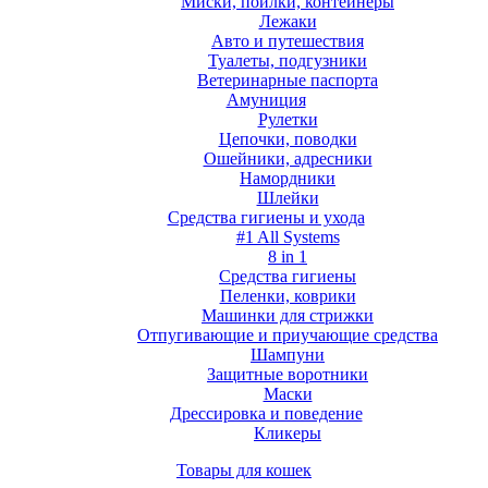
Миски, поилки, контейнеры
Лежаки
Авто и путешествия
Туалеты, подгузники
Ветеринарные паспорта
Амуниция
Рулетки
Цепочки, поводки
Ошейники, адресники
Намордники
Шлейки
Средства гигиены и ухода
#1 All Systems
8 in 1
Средства гигиены
Пеленки, коврики
Машинки для стрижки
Отпугивающие и приучающие средства
Шампуни
Защитные воротники
Маски
Дрессировка и поведение
Кликеры
Товары для кошек