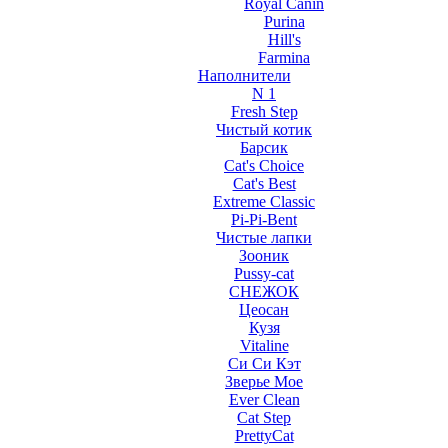
Royal Canin
Purina
Hill's
Farmina
Наполнители
N 1
Fresh Step
Чистый котик
Барсик
Cat's Choice
Cat's Best
Extreme Classic
Pi-Pi-Bent
Чистые лапки
Зооник
Pussy-cat
СНЕЖОК
Цеосан
Кузя
Vitaline
Си Си Кэт
Зверье Мое
Ever Clean
Cat Step
PrettyCat