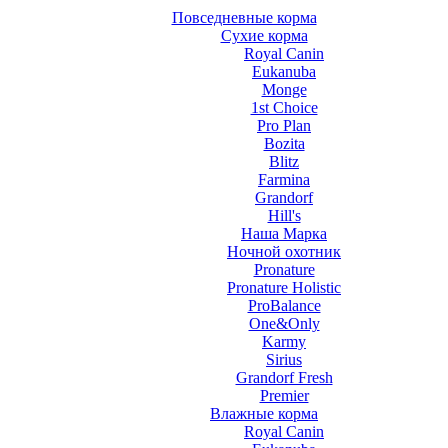
Повседневные корма
Сухие корма
Royal Canin
Eukanuba
Monge
1st Choice
Pro Plan
Bozita
Blitz
Farmina
Grandorf
Hill's
Наша Марка
Ночной охотник
Pronature
Pronature Holistic
ProBalance
One&Only
Karmy
Sirius
Grandorf Fresh
Premier
Влажные корма
Royal Canin