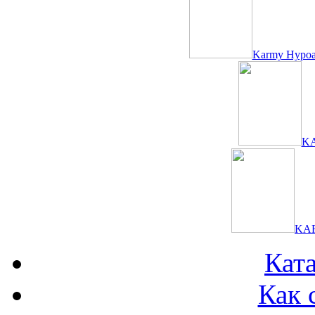
Karmy Hypoa
KA
KAR
Ката
Как 