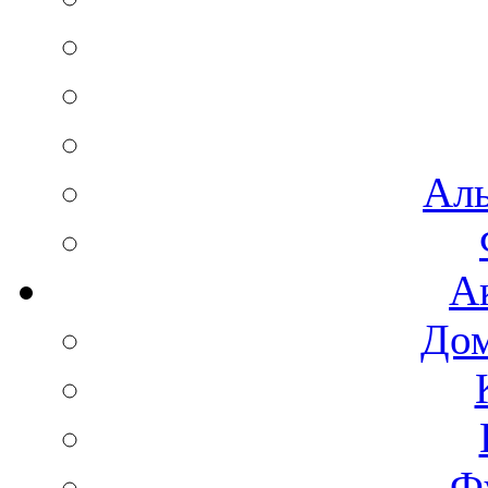
Аль
А
Дом
Ф