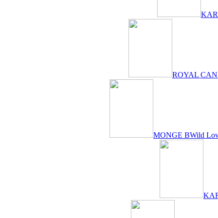
KARM
ROYAL CANIN B
MONGE BWild Low Gr
KARM