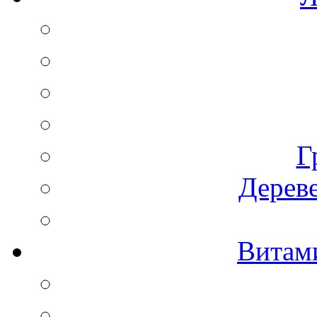
Г
Дереве
Витам