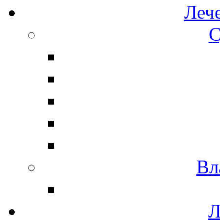
Леч
С
Вл
Л