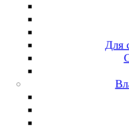
Для 
G
Вл