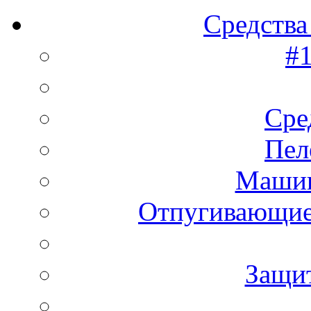
Средства
#1
Сре
Пел
Машин
Отпугивающие
Защи