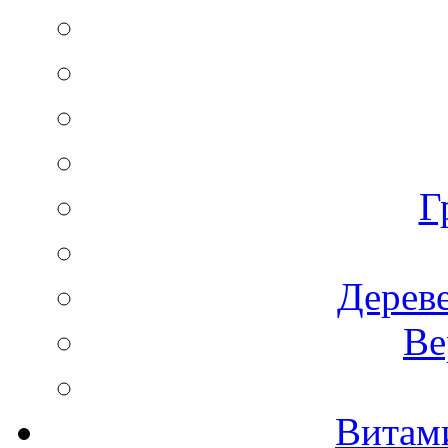
Г
Дереве
Ве
Витам