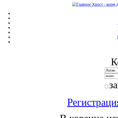
К
з
Регистраци