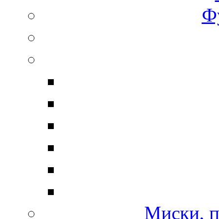
Ф
Миски, п