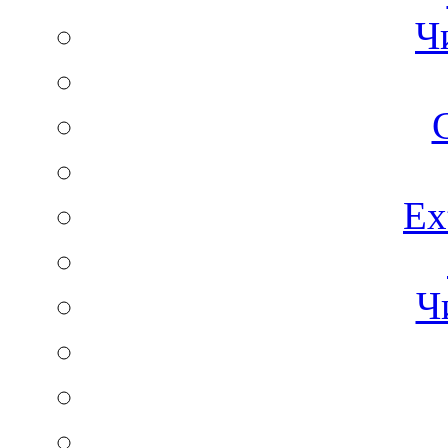
Ч
C
Ex
Ч