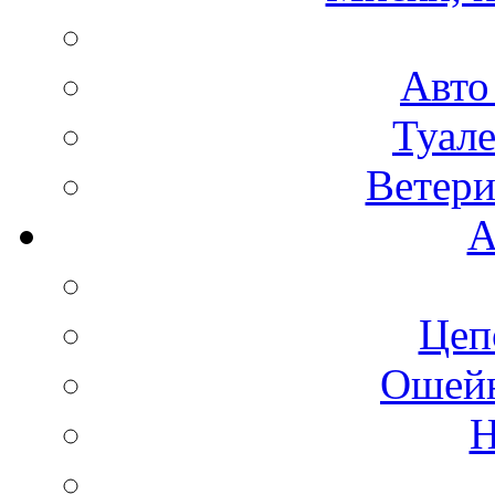
Авто
Туале
Ветери
А
Цеп
Ошейн
Н