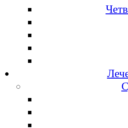
Четв
Леч
С