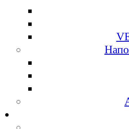
V
Напо