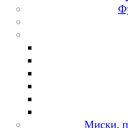
Ф
Миски, п