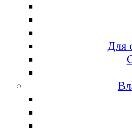
Для 
G
Вл