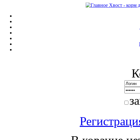
К
з
Регистраци