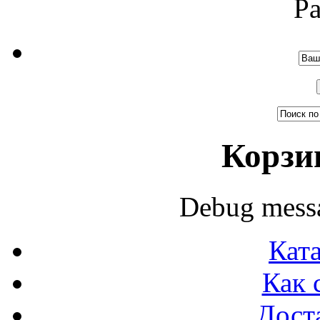
Р
Корзи
Debug messa
Ката
Как 
Доста