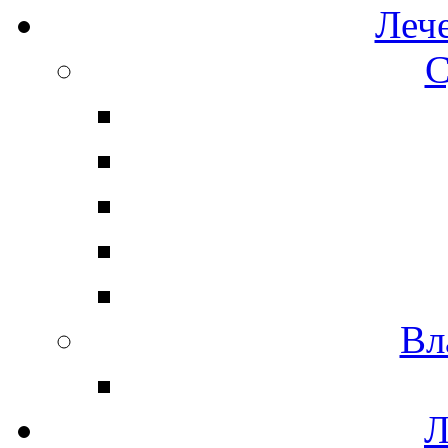
Леч
С
Вл
Л