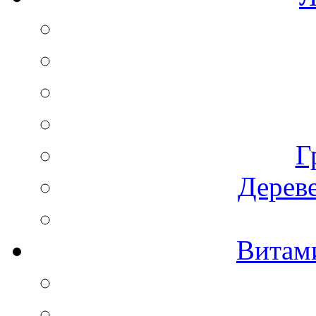
Г
Дереве
Витам