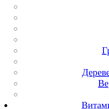
Г
Дереве
Ве
Витам