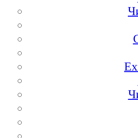
Ч
C
Ex
Ч