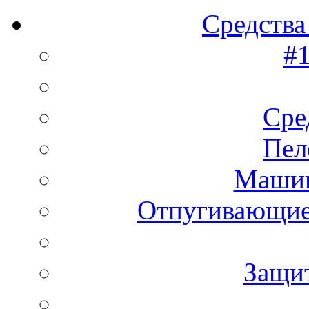
Средства
#1
Сре
Пел
Машин
Отпугивающие
Защи