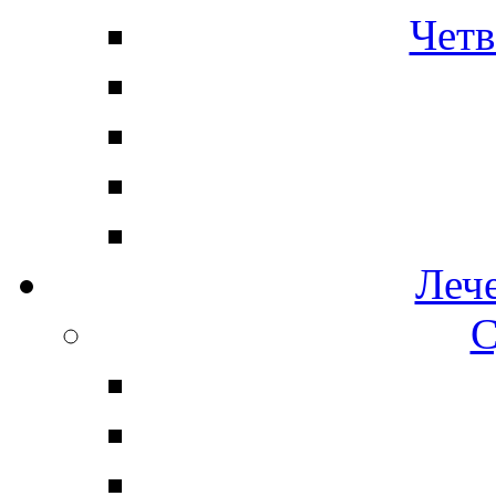
Четв
Леч
С