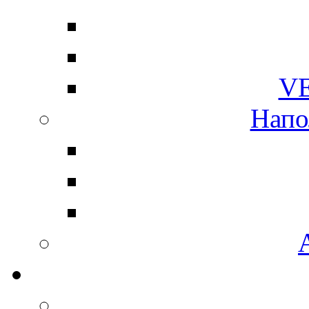
V
Напо