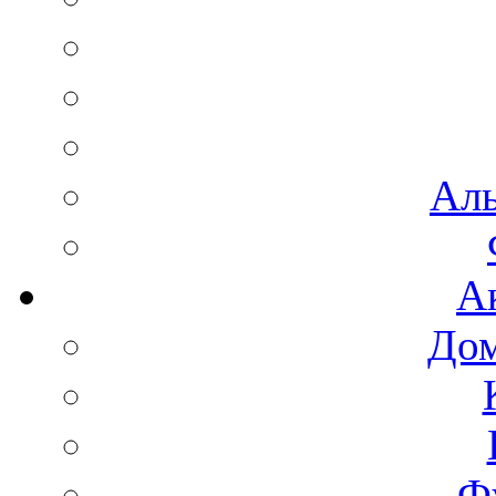
Аль
А
Дом
Ф