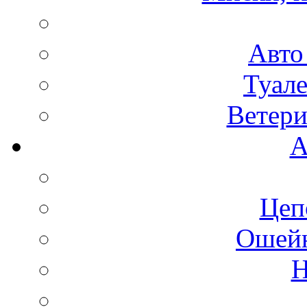
Авто
Туале
Ветери
А
Цеп
Ошейн
Н